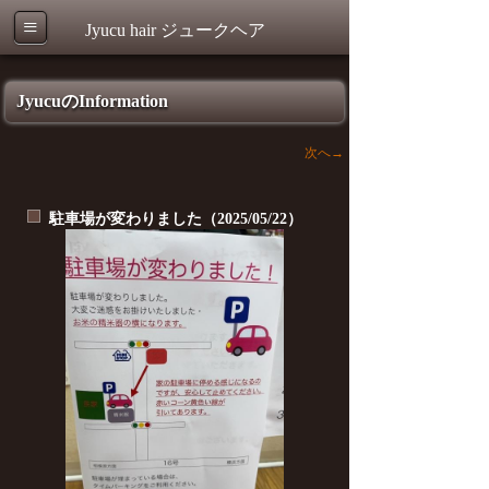
≡
Jyucu hair ジュークヘア
ジュークヘア
JyucuのInformation
次へ→
駐車場が変わりました（2025/05/22）