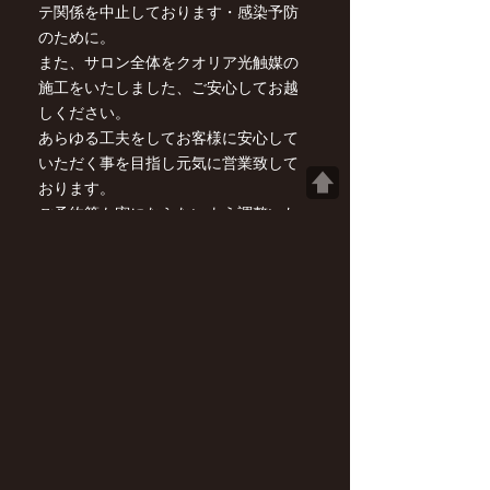
テ関係を中止しております・感染予防
のために。
また、サロン全体をクオリア光触媒の
施工をいたしました、ご安心してお越
しください。
あらゆる工夫をしてお客様に安心して
いただく事を目指し元気に営業致して
おります。
ご予約等も密にならないよう調整いた
しております。
ぜひお電話頂けたら幸いです〜
皆様もお気をつけてください〜
Jyucu hair 営業自粛のお知らせ
いつもジュークヘアをご愛顧いただき
誠にありがとうございます。