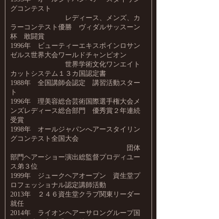
グコンテスト
レディース、メンズ、カ
ラーコンテスト優勝 ヴィダルサッスーン
杯 敢闘賞
1996年 ビューティーエキスポインロサン
ゼルス世界大会ワールドチャンピオン
世界学術文化ワンエイト
カットシステム１３カ国認定書
1988年 全国講師会認定 講習活動スター
ト
1996年 理美容総合芸術国際選手権大会メ
ンズレディース総合部門 優秀賞２年連続
受賞
1998年 オールジャパンへアースタイリン
グコンテスト全国大会
団体
部門ヘアーショー演出総監督プロディユー
ス弟３位
1999年 ジュークヘアオープン 資生堂プ
ロフェッショナル認定講師活動
2013年 ２４６資生堂クラブ関東リーダー
就任
2014年 ライオンヘアーサロングループ国