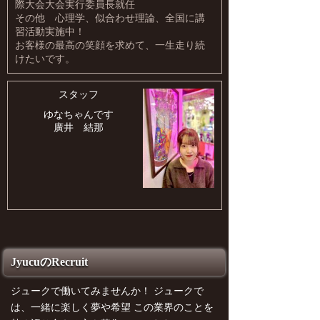
際大会大会実行委員長就任
その他 心理学、似合わせ理論、全国に講
習活動実施中！
お客様の最高の笑顔を求めて、一生走り続
けたいです。
スタッフ
ゆなちゃんです
廣井 結那
JyucuのRecruit
ジュークで働いてみませんか！ ジュークで
は、一緒に楽しく夢や希望 この業界のことを