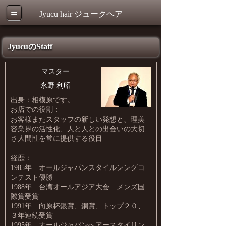
≡
Jyucu hair ジュークヘア
ジュークヘア
JyucuのStaff
マスター
永野 利昭
出身：相模原です。
お店での役割：
お客様またスタッフの新しい発想と、理美
容業界の活性化、人と人との出会いの大切
さ人間性を常に提供する役目
経歴：
1985年 オールジャパンスタイルンングコ
ンテスト優勝
1988年 台湾オールアジア大会 メンズ国
際賞受賞
1991年 向原杯銀賞、銅賞、トップ２０、
３年連続受賞
1995年 オールジャパンへアースタイリン