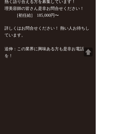
熱く語り合える方を募集しています！
理美容師の皆さん是非お問合せください！
[初任給] 185,000円〜
詳しくはお問合せください！ 熱い人お待ちし
ています。
追伸：この業界に興味ある方も是非お電話
を！
この業界の裏表まで知っているマネージャー
にご相談を！
アルバイトからでも大丈夫です。 お気軽にど
うぞ！
ホーム
コンセプト
メニュー料金
スタッフ