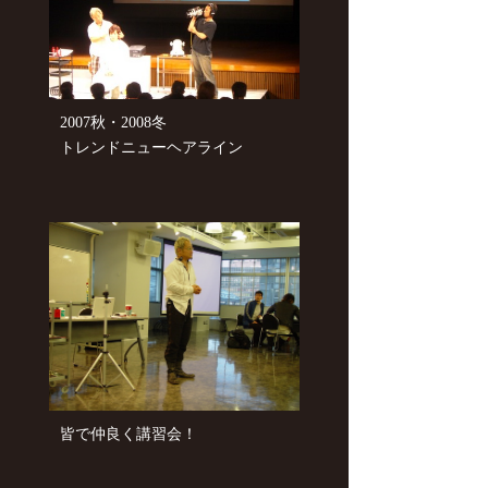
2007秋・2008冬
トレンドニューヘアライン
皆で仲良く講習会！